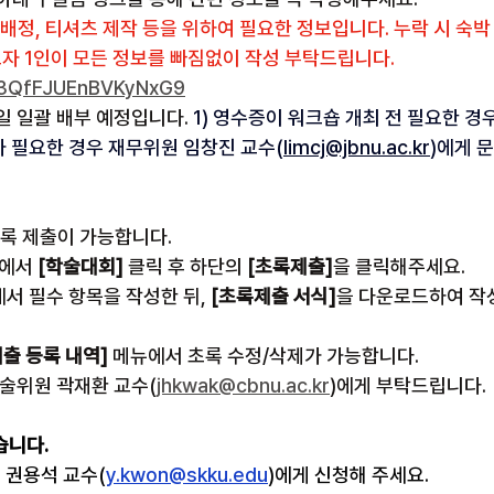
배정, 티셔츠 제작 등을 위하여 필요한 정보입니다. 누락 시 숙박
자 1인이 모든 정보를 빠짐없이 작성 부탁드립니다. 
/A3QfFJUEnBVKyNxG9
일 일괄 배부 예정입니다. 
1) 영수증이 워크숍 개최 전 필요한 경우
가 필요한 경우 재무위원 임창진 교수(
limcj@jbnu.ac.kr
)에게 
 초록 제출이 가능합니다.
뉴에서 
[학술대회] 
클릭 후 하단의
 [초록제출]
을 클릭해주세요.
서 필수 항목을 작성한 뒤, 
[초록제출 서식]
을 다운로드하여 작
출 등록 내역] 
메뉴에서 초록 수정/삭제가 가능합니다.
학술위원 곽재환 교수(
jhkwak@cbnu.ac.kr
)에게 부탁드립니다.
습니다.
 권용석 교수(
y.kwon@skku.edu
)에게 신청해 주세요.