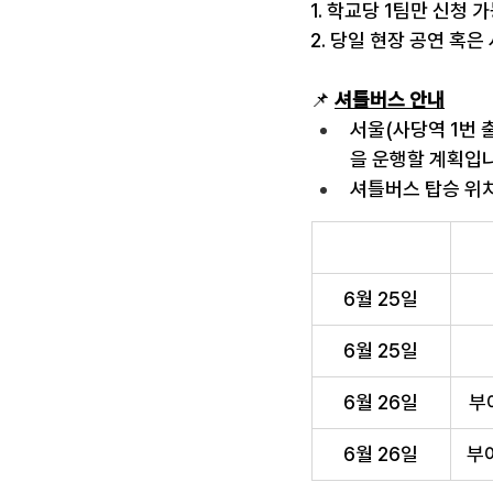
1. 학교당 1팀만 신청
2. 당일 현장 공연 혹
📌 
셔틀버스 안내
서울(사당역 1번 출
을 운행할 계획입니
셔틀버스 탑승 위치
6월 25일
6월 25일
6월 26일
부
6월 26일
부