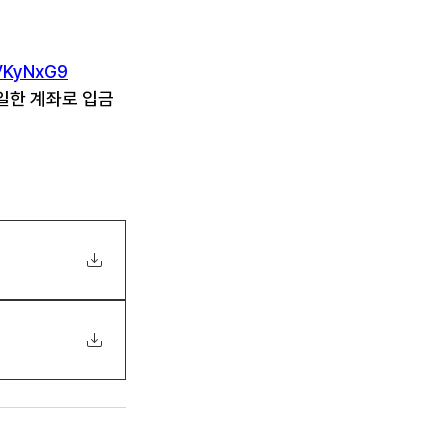
BVKyNxG9
일한 계좌로 입금