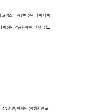
 Methodologies to
훈 교수님, 강원대학교 약학대학의 이
 --- <분과 심포지엄> 일시:
석대상: 회원, 비회원 (학생회원 포