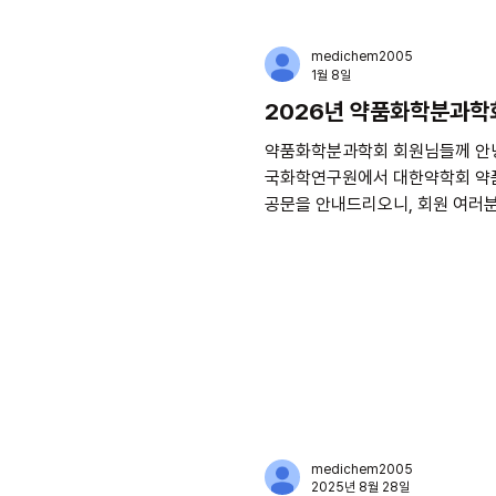
medichem2005
1월 8일
2026년 약품화학분과학
약품화학분과학회 회원님들께 안녕하세요. 약품화학분과학회 회장 이경 교수입니다. 다가오는 2026년 1월 27일(화)~28일(수)에 대전 한
국화학연구원에서 대한약학회 약품
공문을 안내드리오니, 회원 여러분의 많은 관심과 참여 부탁드립니다. 2
(화) 10시 40분 – 13시 25분 (한국화학연구원 투어, 등록) 2026년 1월 27일(
28일(수) 9시 – 12시 (조별 분
실 제공) - 추가로 참석 가
medichem2005
2025년 8월 28일