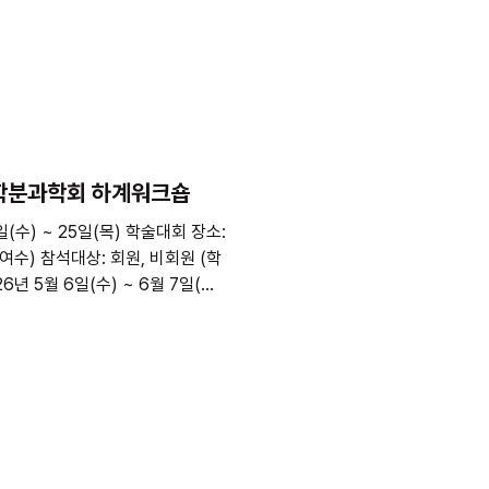
화학분과학회 하계워크숍
일(수) ~ 25일(목) ​학술대회 장소:
여수) 참석대상: 회원, 비회원 (학
6년 5월 6일(수) ~ 6월 7일(일)
 180,000원 / 학생 100,000
 학생 120,000원 📌사전 등록 안
 [사전등록] 버튼을 클릭하여 등록
있습니다. **[영수증]은
입